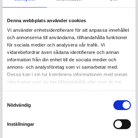
detalj
GDSB producerar under 2024 villor i Borås. Denna
exklusiva bostad är byggd helt från grunden, utan några
Denna webbplats använder cookies
prefabricerade element, vilket garanterar högsta möjliga
kvalitet och anpassningsbarhet.
Vi använder enhetsidentifierare för att anpassa innehållet
och annonserna till användarna, tillhandahålla funktioner
för sociala medier och analysera vår trafik. Vi
vidarebefordrar även sådana identifierare och annan
information från din enhet till de sociala medier och
annons- och analysföretag som vi samarbetar med.
Dessa kan i sin tur kombinera informationen med annan
information som du har tillhandahållit eller som de har
samlat in när du har använt deras tjänster.
S
Nödvändig
a
m
t
Inställningar
y
c