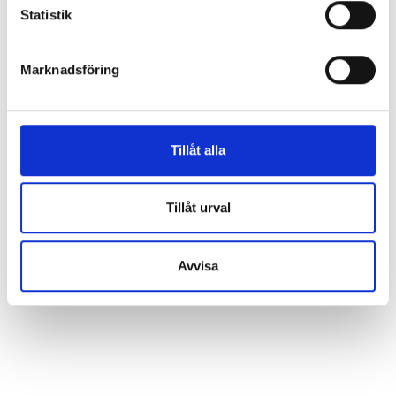
k
Statistik
e
s
Marknadsföring
v
a
l
Tillåt alla
Tillåt urval
Avvisa