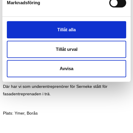
Marknadsföring
v
a
l
Tillåt alla
Tillåt urval
Projektinformation
Avvisa
Vi har varit med och utvecklad den nya skidstation på Ymer i Borås.
Där har vi som underentreprenörer för Serneke stått för
fasadentreprenaden i trä.
Plats: Ymer, Borås