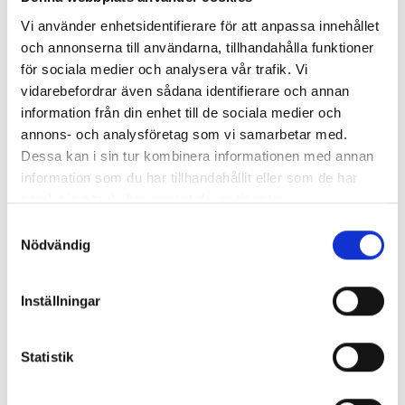
Vi använder enhetsidentifierare för att anpassa innehållet
och annonserna till användarna, tillhandahålla funktioner
för sociala medier och analysera vår trafik. Vi
vidarebefordrar även sådana identifierare och annan
information från din enhet till de sociala medier och
annons- och analysföretag som vi samarbetar med.
Dessa kan i sin tur kombinera informationen med annan
information som du har tillhandahållit eller som de har
Ymer Skidstadion
samlat in när du har använt deras tjänster.
S
Nödvändig
a
m
t
Inställningar
y
c
k
Statistik
e
s