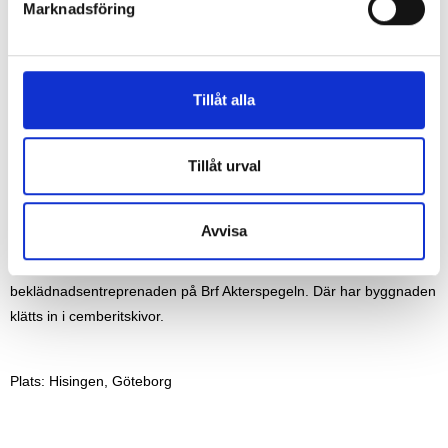
Marknadsföring
v
a
l
Tillåt alla
Tillåt urval
Projektinformation
Avvisa
Som underentreprenörer för NCC har vi på GDSB stått för
beklädnadsentreprenaden på Brf Akterspegeln. Där har byggnaden
klätts in i cemberitskivor.
Plats: Hisingen, Göteborg