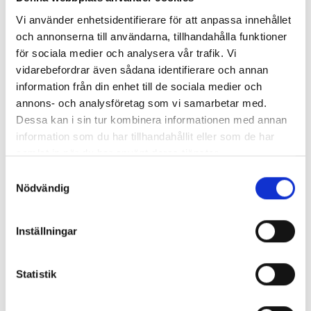
Vi använder enhetsidentifierare för att anpassa innehållet
och annonserna till användarna, tillhandahålla funktioner
för sociala medier och analysera vår trafik. Vi
vidarebefordrar även sådana identifierare och annan
information från din enhet till de sociala medier och
annons- och analysföretag som vi samarbetar med.
Dessa kan i sin tur kombinera informationen med annan
information som du har tillhandahållit eller som de har
Brf Akterspegeln
samlat in när du har använt deras tjänster.
S
Nödvändig
a
m
t
Inställningar
y
c
k
Statistik
e
s